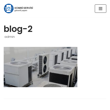
İçeriğe
geç
blog-2
admin