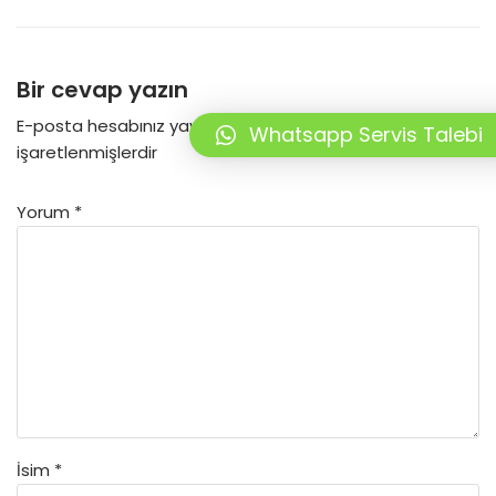
Bir cevap yazın
E-posta hesabınız yayımlanmayacak.
Gerekli alanlar
*
ile
Whatsapp Servis Talebi
işaretlenmişlerdir
Yorum
*
İsim
*