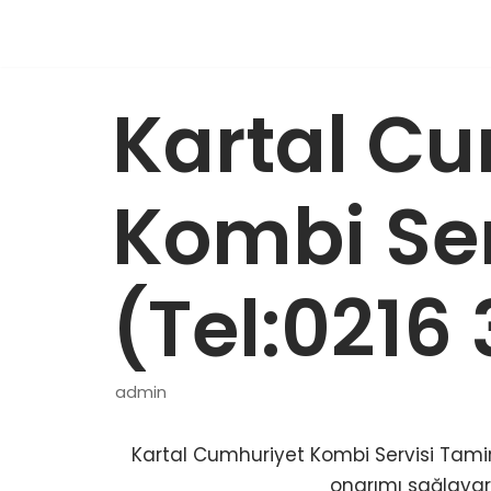
İçeriğe
geç
Kartal C
Kombi Ser
(Tel:0216
admin
Kartal Cumhuriyet Kombi Servisi Tamiri,
onarımı sağlayar