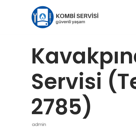
İçeriğe
geç
Kavakpın
Servisi (T
2785)
admin